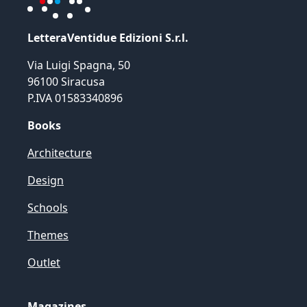
LetteraVentidue Edizioni S.r.l.
Via Luigi Spagna, 50
96100 Siracusa
P.IVA 01583340896
Books
Architecture
Design
Schools
Themes
Outlet
Magazines