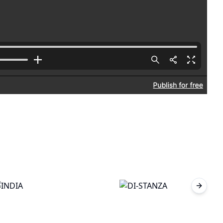
Next sl