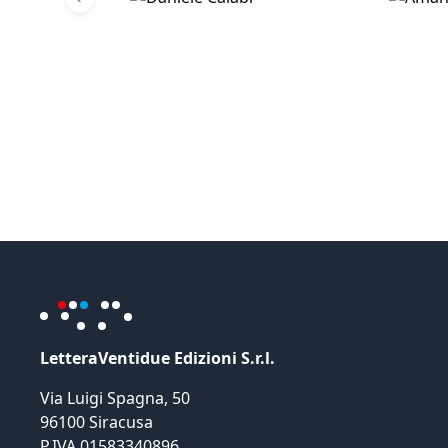
Previous slide
LetteraVentidue Edizioni S.r.l.
Via Luigi Spagna, 50
96100 Siracusa
P.IVA 01583340896