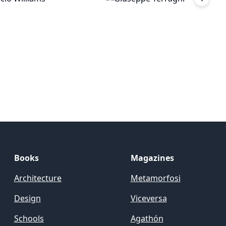
Next sl
Books
Magazines
Architecture
Metamorfosi
Design
Viceversa
Schools
Agathón