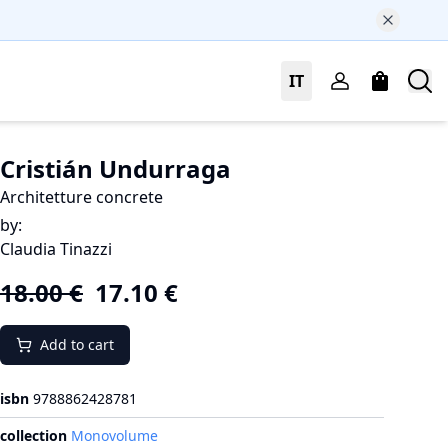
IT
Cristián Undurraga
Architetture concrete
by
:
Claudia Tinazzi
18.00
€
17.10
€
Add to cart
isbn
9788862428781
collection
Monovolume