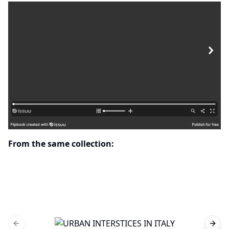
From the same collection:
Previous slide
Next 