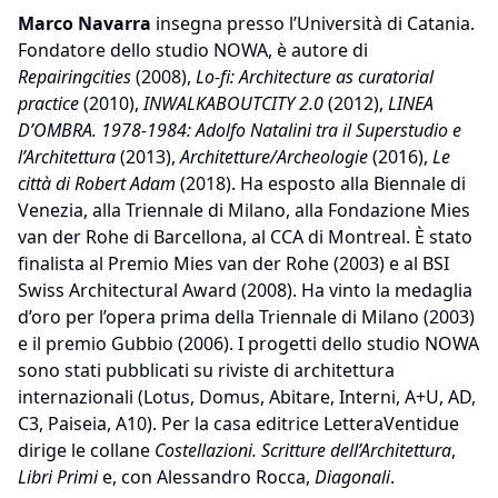
Marco Navarra
insegna presso l’Università di Catania.
Fondatore dello studio NOWA, è autore di
Repairingcities
(2008),
Lo-fi: Architecture as curatorial
practice
(2010),
INWALKABOUTCITY 2.0
(2012),
LINEA
D’OMBRA. 1978-1984: Adolfo Natalini tra il Superstudio e
l’Architettura
(2013),
Architetture/Archeologie
(2016),
Le
città di Robert Adam
(2018). Ha esposto alla Biennale di
Venezia, alla Triennale di Milano, alla Fondazione Mies
van der Rohe di Barcellona, al CCA di Montreal. È stato
finalista al Premio Mies van der Rohe (2003) e al BSI
Swiss Architectural Award (2008). Ha vinto la medaglia
d’oro per l’opera prima della Triennale di Milano (2003)
e il premio Gubbio (2006). I progetti dello studio NOWA
sono stati pubblicati su riviste di architettura
internazionali (Lotus, Domus, Abitare, Interni, A+U, AD,
C3, Paiseia, A10). Per la casa editrice LetteraVentidue
dirige le collane
Costellazioni. Scritture dell’Architettura
,
Libri Primi
e, con Alessandro Rocca,
Diagonali
.