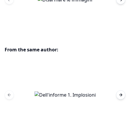
Previous slide
Next 
From the same author:
Previous slide
Next 