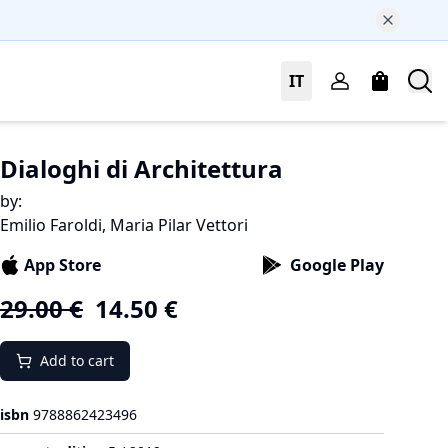
IT
Dialoghi di Architettura
by
:
Emilio Faroldi, Maria Pilar Vettori
App Store
Google Play
29.00
€
14.50
€
Add to cart
isbn
9788862423496