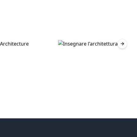
Next sl