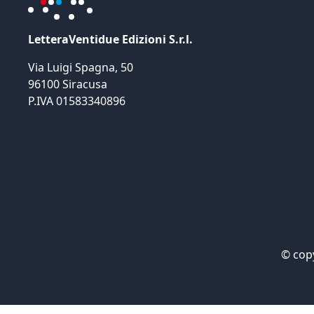
LetteraVentidue Edizioni S.r.l.
Via Luigi Spagna, 50
96100 Siracusa
P.IVA 01583340896
©
cop