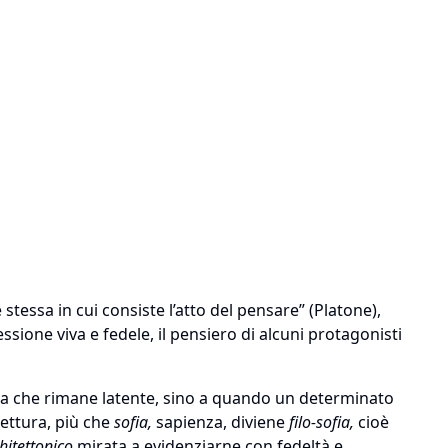
stessa in cui consiste l’atto del pensare” (Platone),
ssione viva e fedele, il pensiero di alcuni protagonisti
ma che rimane latente, sino a quando un determinato
tettura, più che
sofia,
sapienza, diviene
filo-sofia,
cioè
hitettonico
mirata a evidenziarne con fedeltà e