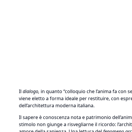
Il
dialogo,
in quanto “colloquio che l’anima fa con se 
viene eletto a forma ideale per restituire, con espre
dell’architettura moderna italiana.
Il sapere è conoscenza nota e patrimonio dell’ani
stimolo non giunge a risvegliarne il ricordo: l’archi
amore della sapienza. Una lettura del
fenomeno arc