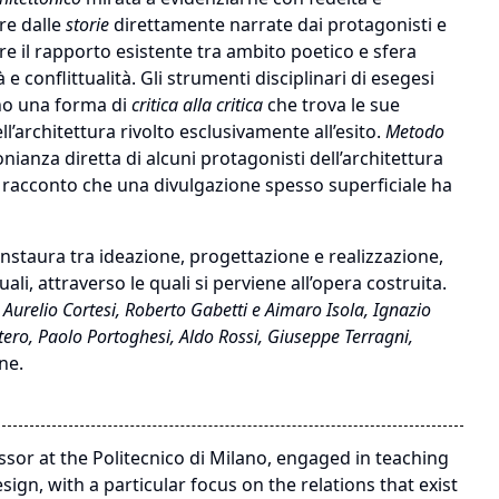
re dalle
storie
direttamente narrate dai protagonisti e
are il rapporto esistente tra ambito poetico e sfera
 conflittualità. Gli strumenti disciplinari di esegesi
ano una forma di
critica alla critica
che trova le sue
ll’architettura rivolto esclusivamente all’esito.
Metodo
onianza diretta di alcuni protagonisti dell’architettura
 un racconto che una divulgazione spesso superficiale ha
 instaura tra ideazione, progettazione e realizzazione,
ali, attraverso le quali si perviene all’opera costruita.
 Aurelio Cortesi, Roberto Gabetti e
Aimaro Isola, Ignazio
ero, Paolo Portoghesi, Aldo Rossi, Giuseppe Terragni,
ne.
essor at the Politecnico di Milano, engaged in teaching
ign, with a particular focus on the relations that exist