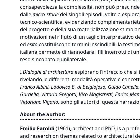
consapevolezza la complessità, non può prescinde
dalle
micro-storie
dei singoli episodi, volte a esplor
tecnico-scientifica, evidenziando complementarietà e
del progetto e della sua materializzazione stimol
motivazioni nel rifiuto di un taglio interpretativo de
ed
esito
costituiscono termini inscindibili: la testim
italiana permette di riannodare i fili interrotti di
reso sincopato e unilaterale.
I
Dialoghi di architettura
esplorano l’intreccio che si
rivelando le differenti modalità operative e concettu
Franco Albini, Lodovico B. di Belgiojoso, Guido Canella,
Gardella, Vittorio Gregotti, Vico Magistretti,
Enrico Mant
Vittoriano Viganò,
sono gli autori di questa narrazio
About the author:
Emilio Faroldi
(1961), architect and PhD, is a prof
and research on themes related to architectural des