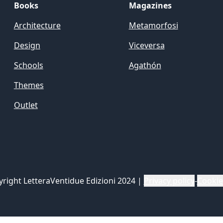
Books
Magazines
Architecture
Metamorfosi
Design
Viceversa
Schools
Agathón
Themes
Outlet
yright LetteraVentidue Edizioni 2024
|
Privacy policy
-
Cookie