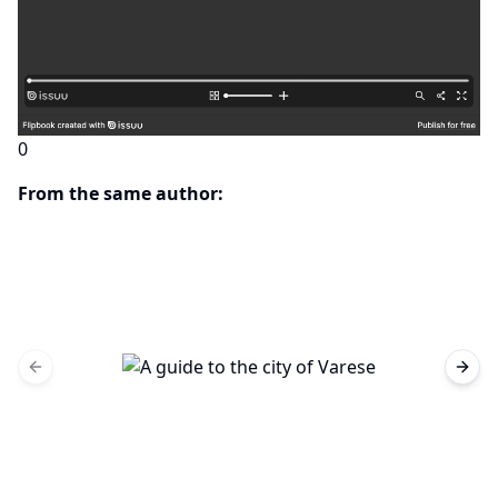
0
From the same author:
Previous slide
Next 