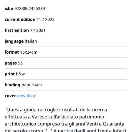
isbn
9788862425384
current edition
11 / 2023
first edition
7 / 2021
language
italian
format
15x24cm
pages
96
print
b&w
binding
paperback
cover
download
“Questa guida raccoglie i risultati della ricerca
effettuata a Varese sull’articolato patrimonio
architettonico compreso tra gli anni Venti e Quaranta
del secolo scorso. (…) A partire dagli anni Trenta infatti,