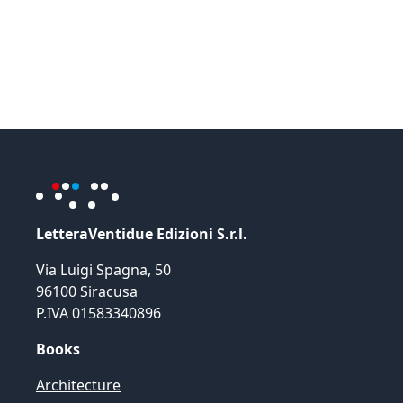
LetteraVentidue Edizioni S.r.l.
Via Luigi Spagna, 50
96100 Siracusa
P.IVA 01583340896
Books
Architecture