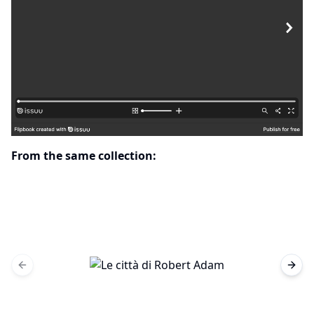
From the same collection:
Previous slide
Next 