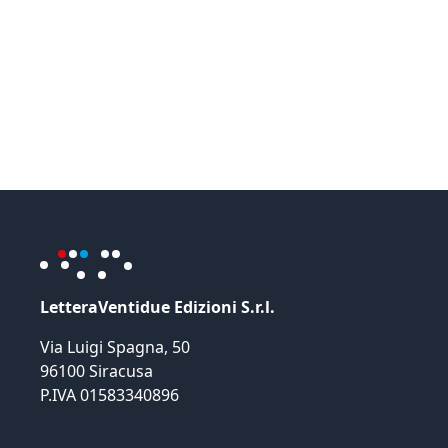
LetteraVentidue Edizioni S.r.l.
Via Luigi Spagna, 50
96100 Siracusa
P.IVA 01583340896