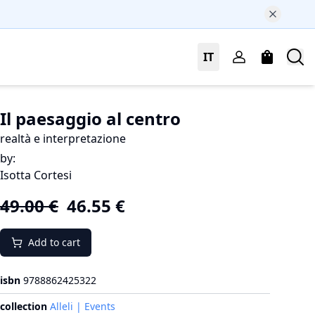
IT
Il paesaggio al centro
realtà e interpretazione
by
:
Isotta Cortesi
49.00
€
46.55
€
Add to cart
isbn
9788862425322
collection
Alleli | Events