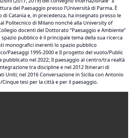
izioni (2017, 2019) del convegno internazionale “Il
ttura del Paesaggio presso l’Università di Parma. È
eo di Catania e, in precedenza, ha insegnato presso le
 al Politecnico di Milano nonché alla University of
el Collegio docenti del Dottorato “Paesaggio e Ambiente”
 spazio pubblico è il principale tema della sua ricerca
esti monografici inerenti lo spazio pubblico
ico/Paesaggi 1995-2000 e Il progetto del vuoto/Public
pubblicato nel 2022; Il paesaggio al centro/tra realtà
ntegrazione tra discipline e nel 2012 Itinerari di
ti Uniti; nel 2016 Conversazione in Sicilia con Antonio
Cinque tesi per la città e per il paesaggio.