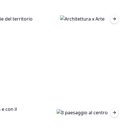
Next sl
Next sl