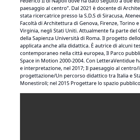
Federico II di Napoli dove ha dato seguito a due ed
paesaggio al centro”. Dal 2021 è docente di Archite
stata ricercatrice presso la S.D.S di Siracusa, Aten
Facoltà di Architettura di Genova, Firenze, Torino e
Virginia, negli Stati Uniti. Attualmente fa parte d
della Sapienza Università di Roma. Il progetto dello
applicata anche alla didattica. È autrice di alcuni t
contemporaneo nella città europea, Il Parco pubbl
Space in Motion 2000-2004. Con LetteraVentidue ha 
e interpretazione, nel 2017; Il paesaggio al centro/i
progettazione/Un percorso didattico tra Italia e Sta
Monestiroli; nel 2015 Progettare lo spazio pubblico/