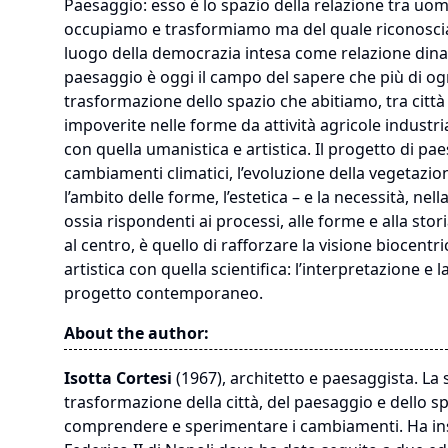
Paesaggio: esso è lo spazio della relazione tra uom
occupiamo e trasformiamo ma del quale riconosciamo
luogo della democrazia intesa come relazione dinamic
paesaggio è oggi il campo del sapere che più di ogni 
trasformazione dello spazio che abitiamo, tra cit
impoverite nelle forme da attività agricole industria
con quella umanistica e artistica. Il progetto di pae
cambiamenti climatici, l’evoluzione della vegetazione
l’ambito delle forme, l’estetica – e la necessità, nel
ossia rispondenti ai processi, alle forme e alla sto
al centro, è quello di rafforzare la visione biocent
artistica con quella scientifica: l’interpretazione e l
progetto contemporaneo.
About the author:
Isotta Cortesi
(1967), architetto e paesaggista. La s
trasformazione della città, del paesaggio e dello
comprendere e sperimentare i cambiamenti. Ha inse