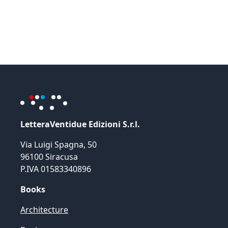
LetteraVentidue Edizioni S.r.l.
Via Luigi Spagna, 50
96100 Siracusa
P.IVA 01583340896
Books
Architecture