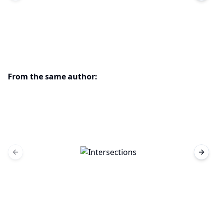
From the same author:
Previous slide
Next 