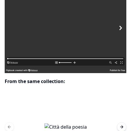
From the same collection:
Previous slide
Next 