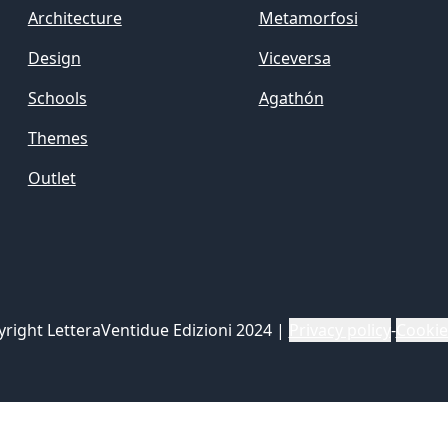
Architecture
Metamorfosi
Design
Viceversa
Schools
Agathón
Themes
Outlet
yright LetteraVentidue Edizioni 2024
|
Privacy policy
-
Cookie
iva sulla raccolta
Le tue preferenze relative alla priva