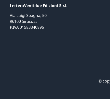
LetteraVentidue Edizioni S.r.l.
Via Luigi Spagna, 50
96100 Siracusa
P.IVA 01583340896
©
cop
Informat