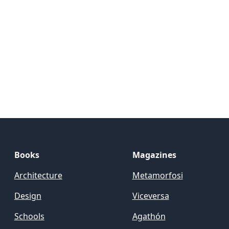
Books
Magazines
Architecture
Metamorfosi
Design
Viceversa
Schools
Agathón