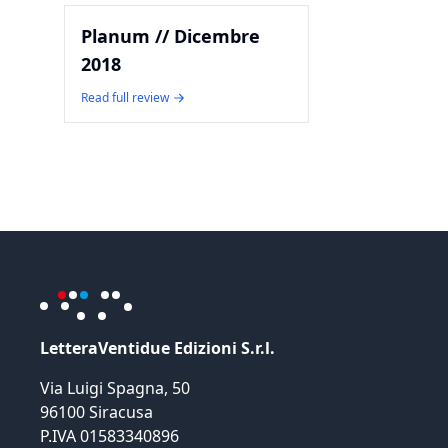
Planum // Dicembre
2018
Read full review
LetteraVentidue Edizioni S.r.l.
Via Luigi Spagna, 50
96100 Siracusa
P.IVA 01583340896