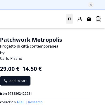
IT
Patchwork Metropolis
Progetto di città contemporanea
by
:
Carlo Pisano
29.00
€
14.50
€
Add to cart
isbn
9788862422581
collection
Alleli | Research