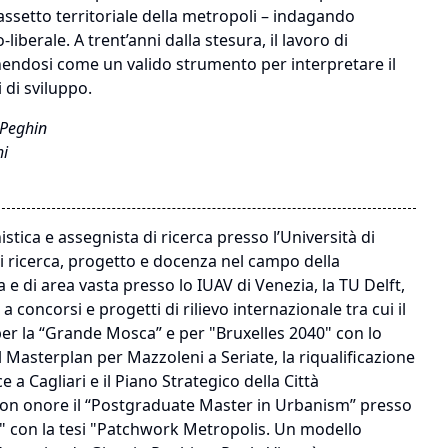
’assetto territoriale della metropoli – indagando
berale. A trent’anni dalla stesura, il lavoro di
nendosi come un valido strumento per interpretare il
 di sviluppo.
 Peghin
hi
istica e assegnista di ricerca presso l’Università di
à di ricerca, progetto e docenza nel campo della
 e di area vasta presso lo IUAV di Venezia, la TU Delft,
 a concorsi e progetti di rilievo internazionale tra cui il
per la “Grande Mosca” e per "Bruxelles 2040" con lo
 Masterplan per Mazzoleni a Seriate, la riqualificazione
 a Cagliari e il Piano Strategico della Città
con onore il “Postgraduate Master in Urbanism” presso
us" con la tesi "Patchwork Metropolis. Un modello