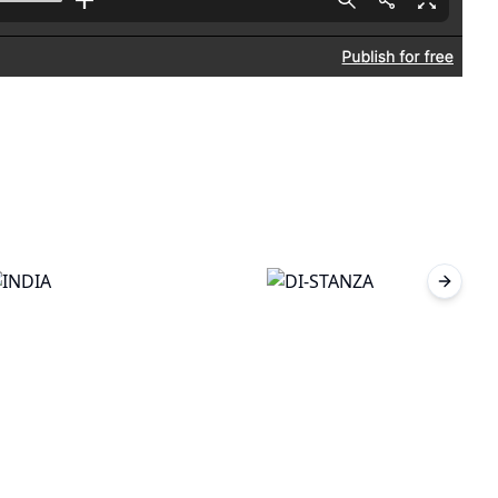
Next sl