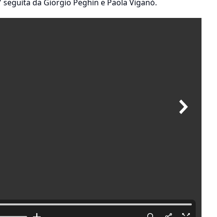
i" seguita da Giorgio Peghin e Paola Viganò.