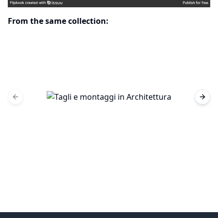
From the same collection:
Previous slide
Next 