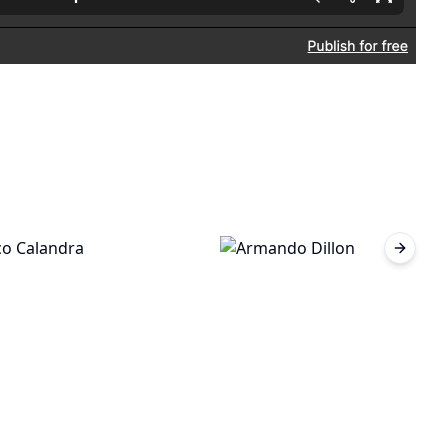
Next sl