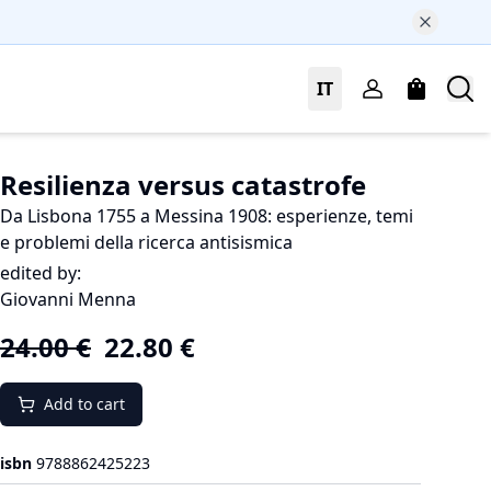
IT
Resilienza versus catastrofe
Da Lisbona 1755 a Messina 1908: esperienze, temi
e problemi della ricerca antisismica
edited by:
Giovanni Menna
24.00
€
22.80
€
Add to cart
isbn
9788862425223