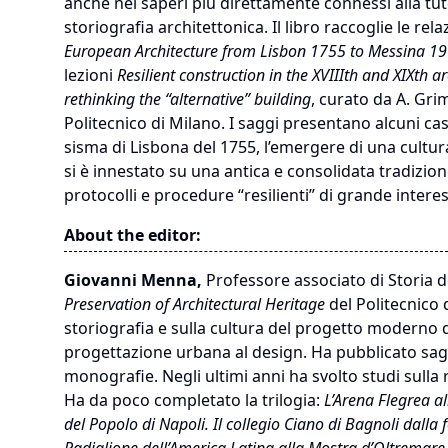
anche nei saperi più direttamente connessi alla tute
storiografia architettonica. Il libro raccoglie le rel
European Architecture from Lisbon 1755 to Messina 1
lezioni
Resilient construction in the XVIIIth and XIXth arc
rethinking the “alternative” building
, curato da A. Gri
Politecnico di Milano. I saggi presentano alcuni cas
sisma di Lisbona del 1755, l’emergere di una cultur
si è innestato su una antica e consolidata tradizio
protocolli e procedure “resilienti” di grande intere
About the editor:
Giovanni Menna,
Professore associato di Storia d
Preservation of Architectural Heritage
del Politecnico 
storiografia e sulla cultura del progetto moderno d
progettazione urbana al design. Ha pubblicato saggi
monografie. Negli ultimi anni ha svolto studi sulla
Ha da poco completato la trilogia:
L’Arena Flegrea a
del Popolo di Napoli. Il collegio Ciano di Bagnoli dalla