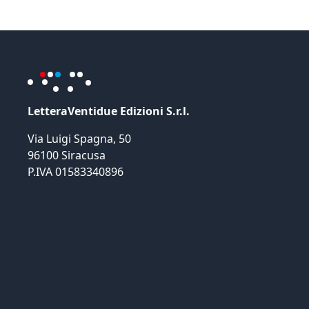
LetteraVentidue Edizioni S.r.l.
Via Luigi Spagna, 50
96100 Siracusa
P.IVA 01583340896