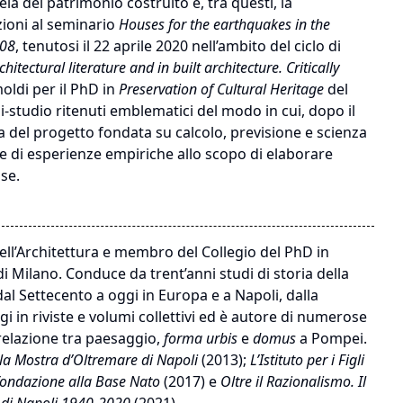
la del patrimonio costruito e, tra questi, la
azioni al seminario
Houses for the earthquakes in the
908
, tenutosi il 22 aprile 2020 nell’ambito del ciclo di
hitectural literature and in built architecture. Critically
moldi per il PhD in
Preservation of Cultural Heritage
del
i-studio ritenuti emblematici del modo in cui, dopo il
a del progetto fondata su calcolo, previsione e scienza
ne di esperienze empiriche allo scopo di elaborare
sse.
ell’Architettura e membro del Collegio del PhD in
di Milano. Conduce da trent’anni studi di storia della
al Settecento a oggi in Europa e a Napoli, dalla
 in riviste e volumi collettivi ed è autore di numerose
 relazione tra paesaggio,
forma urbis
e
domus
a Pompei.
lla Mostra d’Oltremare di Napoli
(2013);
L’Istituto per i Figli
 fondazione alla Base Nato
(2017) e
Oltre il Razionalismo. Il