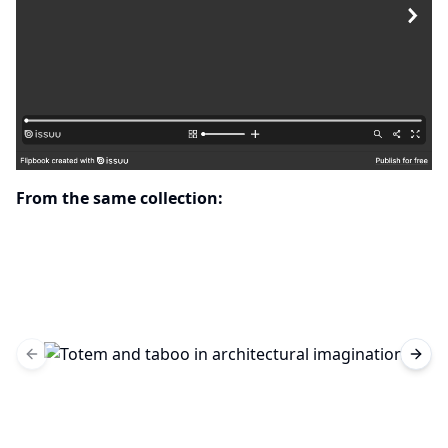
From the same collection:
Previous slide
Next 