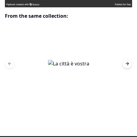
From the same collection:
Previous slide
Next 