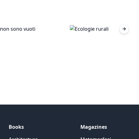
Next sl
Books
Magazines