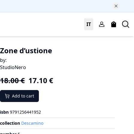
IT
Zone d’ustione
by
:
StudioNero
18.00
€
17.10
€
Add to cart
isbn
9791256441952
collection
Descamino