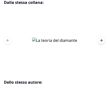
Dalla stessa collana:
Previous slide
Next 
Dello stesso autore: