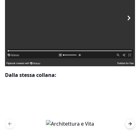
Dalla stessa collana:
Previous slide
Next 