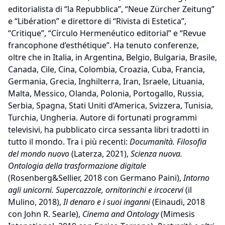
editorialista di “la Repubblica”, “Neue Zürcher Zeitung”
e “Libération” e direttore di “Rivista di Estetica”,
“Critique”, “Círculo Hermenéutico editorial” e “Revue
francophone d’esthétique”. Ha tenuto conferenze,
oltre che in Italia, in Argentina, Belgio, Bulgaria, Brasile,
Canada, Cile, Cina, Colombia, Croazia, Cuba, Francia,
Germania, Grecia, Inghilterra, Iran, Israele, Lituania,
Malta, Messico, Olanda, Polonia, Portogallo, Russia,
Serbia, Spagna, Stati Uniti d’America, Svizzera, Tunisia,
Turchia, Ungheria. Autore di fortunati programmi
televisivi, ha pubblicato circa sessanta libri tradotti in
tutto il mondo. Tra i più recenti:
Documanità. Filosofia
del mondo nuovo
(Laterza, 2021),
Scienza nuova.
Ontologia della trasformazione digitale
(Rosenberg&Sellier, 2018 con Germano Paini),
Intorno
agli unicorni. Supercazzole, ornitorinchi e ircocervi
(il
Mulino, 2018),
Il denaro e i suoi inganni
(Einaudi, 2018
con John R. Searle),
Cinema and Ontology
(Mimesis