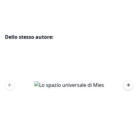
Dello stesso autore:
Previous slide
Next 