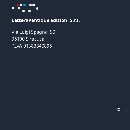
LetteraVentidue Edizioni S.r.l.
Via Luigi Spagna, 50
96100 Siracusa
P.IVA 01583340896
©
cop