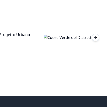
Next sl