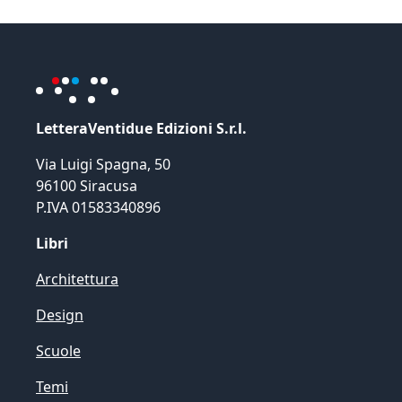
LetteraVentidue Edizioni S.r.l.
Via Luigi Spagna, 50
96100 Siracusa
P.IVA 01583340896
Libri
Architettura
Design
Scuole
Temi