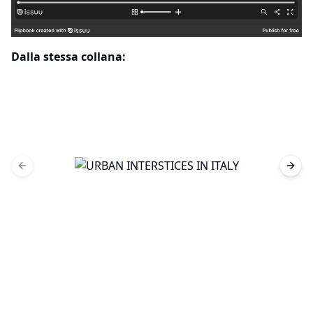
Dalla stessa collana:
Previous slide
Next 