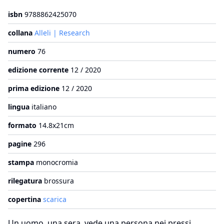
isbn
9788862425070
collana
Alleli | Research
numero
76
edizione corrente
12 / 2020
prima edizione
12 / 2020
lingua
italiano
formato
14.8x21cm
pagine
296
stampa
monocromia
rilegatura
brossura
copertina
scarica
Un uomo, una sera, vede una persona nei pressi