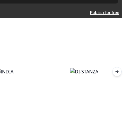
Next sl