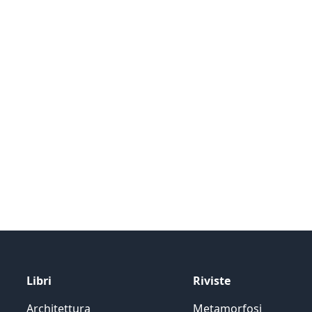
Libri
Riviste
Architettura
Metamorfosi