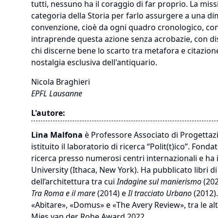
tutti, nessuno ha il coraggio di far proprio. La mi
categoria della Storia per farlo assurgere a una 
convenzione, cioè da ogni quadro cronologico, cont
intraprende questa azione senza acrobazie, con dis
chi discerne bene lo scarto tra metafora e citazione,
nostalgia esclusiva dell'antiquario.
Nicola Braghieri
EPFL Lausanne
L'autore:
Lina Malfona
è Professore Associato di Progettazi
istituito il laboratorio di ricerca “Polit(t)ico”. Fon
ricerca presso numerosi centri internazionali e ha
University (Ithaca, New York). Ha pubblicato libri di
dell’architettura tra cui
Indagine sul manierismo
(202
Tra Roma e il mare
(2014) e
Il tracciato Urbano
(2012).
«Abitare», «Domus» e «The Avery Review», tra le alt
Mies van der Rohe Award 2022.