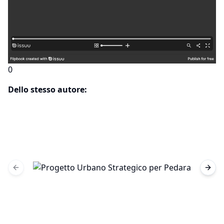
0
Dello stesso autore:
Previous slide
Next 