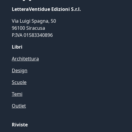
LetteraVentidue Edizioni S.r.l.
Via Luigi Spagna, 50
96100 Siracusa
P.IVA 01583340896
Libri
Architettura
Design
Scuole
Temi
Outlet
Riviste