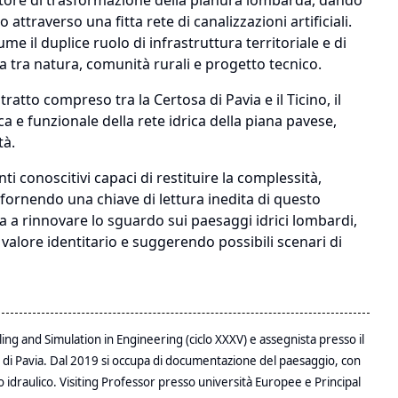
fattore di trasformazione della pianura lombarda, dando
ttraverso una fitta rete di canalizzazioni artificiali.
me il duplice ruolo di infrastruttura territoriale e di
ua tra natura, comunità rurali e progetto tecnico.
tratto compreso tra la Certosa di Pavia e il Ticino, il
a e funzionale della rete idrica della piana pavese,
tà.
i conoscitivi capaci di restituire la complessità,
ornendo una chiave di lettura inedita di questo
a a rinnovare lo sguardo sui paesaggi idrici lombardi,
valore identitario e suggerendo possibili scenari di
ing and Simulation in Engineering (ciclo XXXV) e assegnista presso il
à di Pavia. Dal 2019 si occupa di documentazione del paesaggio, con
o idraulico. Visiting Professor presso università Europee e Principal