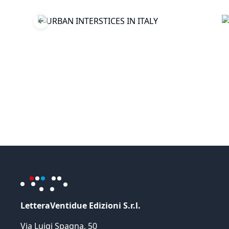
Previous slide
LetteraVentidue Edizioni S.r.l.
Via Luigi Spagna, 50