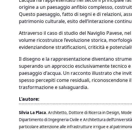
L’acqua ha rappresentato nei secoli il principale 
origine a un paesaggio anfibio complesso, costruito a
Questo paesaggio, fatto di segni e di relazioni, assu
patrimonio culturale, esito dell’interazione contin
Attraverso il caso di studio del Naviglio Pavese, nel 
volume ricostruisce l’evoluzione storica, morfologic
evidenziandone stratificazioni, criticità e potenziali
Il disegno e la rappresentazione diventano strument
superando un approccio esclusivamente tecnico e f
paesaggio d'acqua. Un racconto illustrato che invit
spesso percepiti come residuali, riconoscendone il 
trasformazione e salvaguardia.
L'autore:
Silvia La Placa
.
Architetto, Dottore di Ricerca in Design, Model
Dipartimento di Ingegneria Civile e Architettura dell’Universit
particolare attenzione alle infrastrutture irrigue e al patrimoni