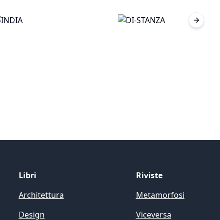
Next sl
Libri
Riviste
Architettura
Metamorfosi
Design
Viceversa