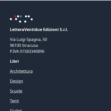
LetteraVentidue Edizioni S.r.l.
Via Luigi Spagna, 50
96100 Siracusa
P.IVA 01583340896
Libri
Architettura
Design
Scuole
Temi
Outlet