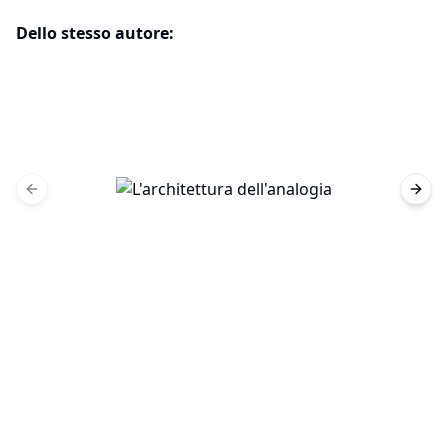
Dello stesso autore:
Previous slide
Next 