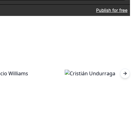
Next sl