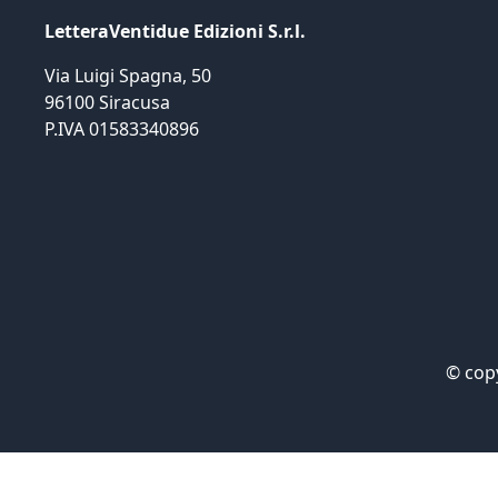
LetteraVentidue Edizioni S.r.l.
Via Luigi Spagna, 50
96100 Siracusa
P.IVA 01583340896
©
cop
Informat