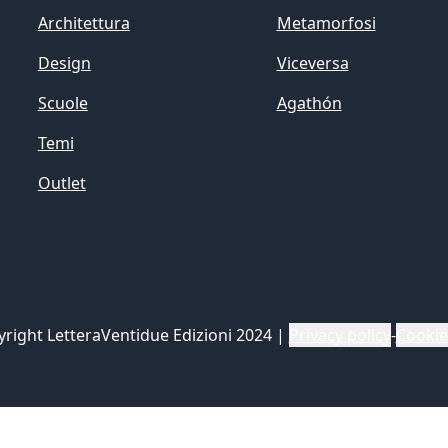
Architettura
Metamorfosi
Design
Viceversa
Scuole
Agathón
Temi
Outlet
yright LetteraVentidue Edizioni 2024
|
Privacy policy
-
Cookie
iva sulla raccolta
Le tue preferenze relative alla priva