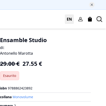
EN
Ensamble Studio
di
:
Antonello Marotta
29.00
€
27.55
€
Esaurito
isbn
9788862423892
collana
Monovolume
numero
2