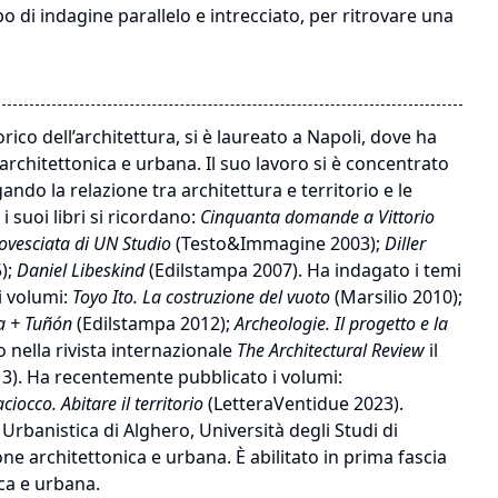
o di indagine parallelo e intrecciato, per ritrovare una
rico dell’architettura, si è laureato a Napoli, dove ha
architettonica e urbana. Il suo lavoro si è concentrato
do la relazione tra architettura e territorio e le
 suoi libri si ricordano:
Cinquanta domande
a Vittorio
rovesciata di UN
Studio
(Testo&Immagine 2003);
Diller
);
Daniel Libeskind
(Edilstampa 2007). Ha indagato i temi
i volumi:
Toyo Ito. La
costruzione del vuoto
(Marsilio 2010);
la
+ Tuñón
(Edilstampa 2012);
Archeologie. Il
progetto e la
 nella rivista internazionale
The Architectural Review
il
3). Ha recentemente pubblicato i volumi:
iocco. Abitare il territorio
(LetteraVentidue 2023).
Urbanistica di Alghero, Università degli Studi di
ne architettonica e urbana. È abilitato in prima fascia
ca e urbana.