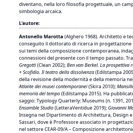
diventano, nella loro filosofia progettuale, un camp
simbologia arcaica.
L'autore:
Antonello Marotta
(Alghero 1968). Architetto e teo
conseguito il dottorato di ricerca in progettazione 
sui temi della composizione contemporanea, indagan
connessioni del presente con il tempo passato. Tra i
Gregotti
(Clean 2002);
Ben van
Berkel. La prospettiva 
+
Scofidio. Il teatro della dissolvenza
(Edilstampa 2005
della revisione della modernità e della memoria ne
Atlante
dei musei contemporanei
(Skira 2010);
Mansil
memoria del tempo
(Edilstampa 2015). Ha pubblicato
saggio: Typology Quarterly: Museums (n. 1391, 201
Ensamble
Studio
(LetteraVentidue 2019);
Giovanni Mac
Insegna nel Dipartimento di Architettura, Design e 
Sassari, dove è Professore associato in progettazio
nel settore CEAR-09/A – Composizione architettoni