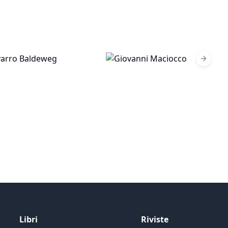
Next sl
Libri
Riviste