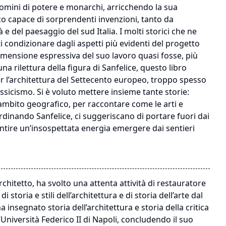
i, uomini di potere e monarchi, arricchendo la sua
co capace di sorprendenti invenzioni, tanto da
 e del paesaggio del sud Italia. I molti storici che ne
i condizionare dagli aspetti più evidenti del progetto
dimensione espressiva del suo lavoro quasi fosse, più
a rilettura della figura di Sanfelice, questo libro
er l’architettura del Settecento europeo, troppo spesso
ssicismo. Si è voluto mettere insieme tante storie:
n ambito geografico, per raccontare come le arti e
 Ferdinando Sanfelice, ci suggeriscano di portare fuori dai
sentire un’insospettata energia emergere dai sentieri
chitetto, ha svolto una attenta attività di restauratore
storia e stili dell’architettura e di storia dell’arte dal
 insegnato storia dell’architettura e storia della critica
’Università Federico II di Napoli, concludendo il suo