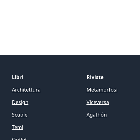
Libri
Riviste
Architettura
Metamorfosi
Design
Viceversa
Scuole
Agathón
Temi
Outlet