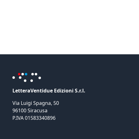
LetteraVentidue Edizioni S.r.l.
Via Luigi Spagna, 50
96100 Siracusa
P.IVA 01583340896