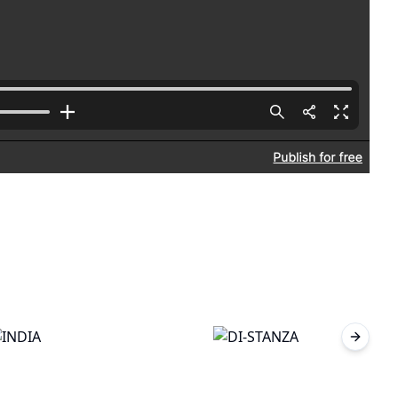
Next sl