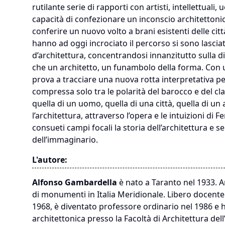
rutilante serie di rapporti con artisti, intellettual
capacità di confezionare un inconscio architettoni
conferire un nuovo volto a brani esistenti delle città
hanno ad oggi incrociato il percorso si sono lasciat
d’architettura, concentrandosi innanzitutto sulla 
che un architetto, un funambolo della forma. Con un
prova a tracciare una nuova rotta interpretativa p
compressa solo tra le polarità del barocco e del cla
quella di un uomo, quella di una città, quella di u
l’architettura, attraverso l’opera e le intuizioni di
consueti campi focali la storia dell’architettura e 
dell’immaginario.
L'autore:
Alfonso Gambardella
è nato a Taranto nel 1933. Ar
di monumenti in Italia Meridionale. Libero docente di 
1968, è diventato professore ordinario nel 1986 e ha
architettonica presso la Facoltà di Architettura dell