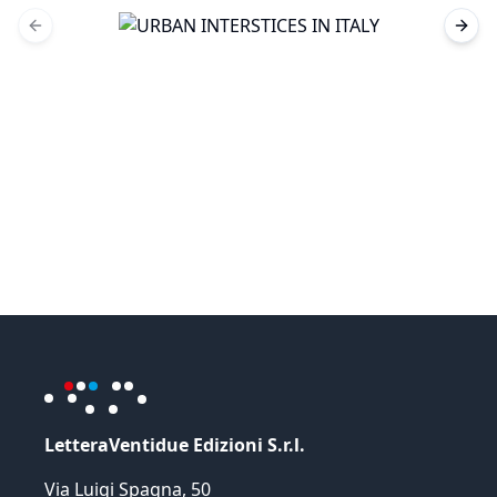
Previous slide
Next 
LetteraVentidue Edizioni S.r.l.
Via Luigi Spagna, 50