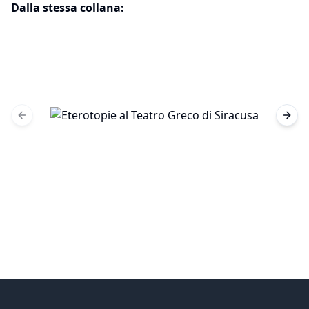
Dalla stessa collana:
Previous slide
Next 