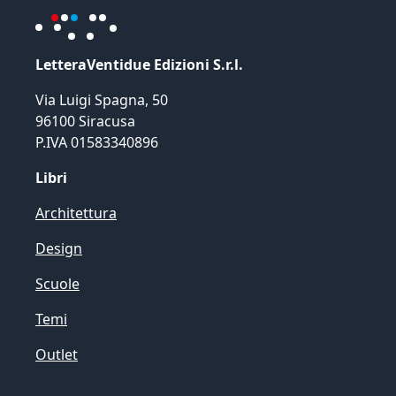
LetteraVentidue Edizioni S.r.l.
Via Luigi Spagna, 50
96100 Siracusa
P.IVA 01583340896
Libri
Architettura
Design
Scuole
Temi
Outlet