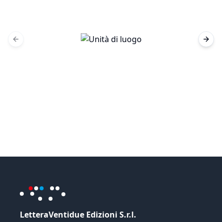
Previous slide
Next 
LetteraVentidue Edizioni S.r.l.