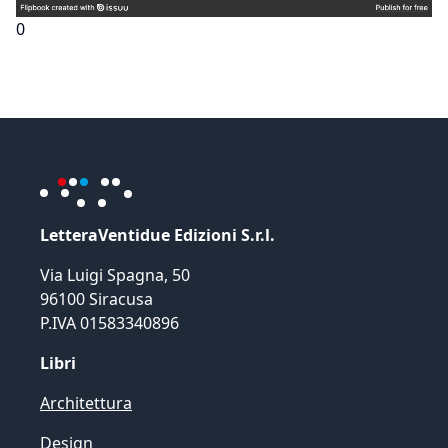
0
LetteraVentidue Edizioni S.r.l.
Via Luigi Spagna, 50
96100 Siracusa
P.IVA 01583340896
Libri
Architettura
Design