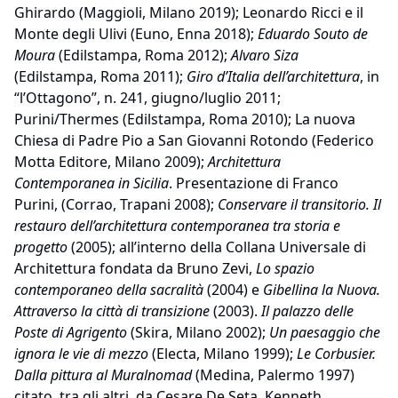
Ghirardo (Maggioli, Milano 2019); Leonardo Ricci e il
Monte degli Ulivi (Euno, Enna 2018);
Eduardo Souto de
Moura
(Edilstampa, Roma 2012);
Alvaro Siza
(Edilstampa, Roma 2011);
Giro d’Italia dell’architettura
, in
“l’Ottagono”, n. 241, giugno/luglio 2011;
Purini/Thermes (Edilstampa, Roma 2010); La nuova
Chiesa di Padre Pio a San Giovanni Rotondo (Federico
Motta Editore, Milano 2009);
Architettura
Contemporanea in Sicilia
. Presentazione di Franco
Purini, (Corrao, Trapani 2008);
Conservare il transitorio. Il
restauro dell’architettura contemporanea tra storia e
progetto
(2005); all’interno della Collana Universale di
Architettura fondata da Bruno Zevi,
Lo spazio
contemporaneo della sacralità
(2004) e
Gibellina la Nuova.
Attraverso la città di transizione
(2003).
Il palazzo delle
Poste di Agrigento
(Skira, Milano 2002);
Un paesaggio che
ignora le vie di mezzo
(Electa, Milano 1999);
Le Corbusier.
Dalla pittura al Muralnomad
(Medina, Palermo 1997)
citato, tra gli altri, da Cesare De Seta, Kenneth