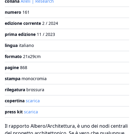
collana
Alleli | Research
numero
161
edizione corrente
2 / 2024
prima edizione
11 / 2023
lingua
italiano
formato
21x29cm
pagine
868
stampa
monocromia
rilegatura
brossura
copertina
scarica
press kit
scarica
Il rapporto Albero/Architettura, è uno dei nodi centrali
del progetto architettonico. Se è vero che qualunque