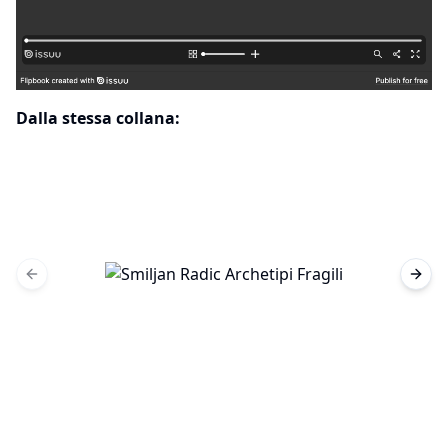
Dalla stessa collana:
Previous slide
Next 