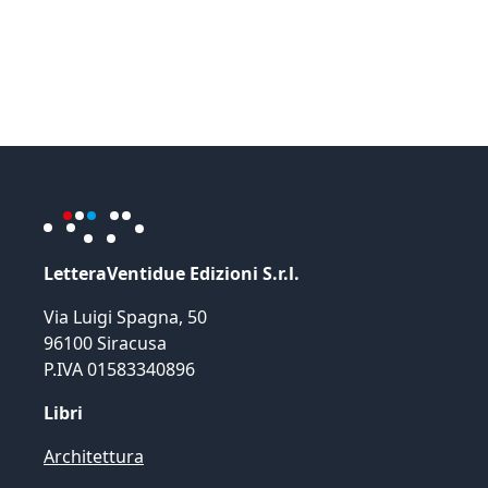
LetteraVentidue Edizioni S.r.l.
Via Luigi Spagna, 50
96100 Siracusa
P.IVA 01583340896
Libri
Architettura