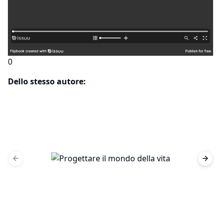
0
Dello stesso autore:
Previous slide
Next 