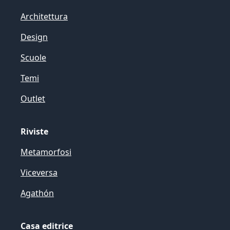
Architettura
Design
Scuole
Temi
Outlet
Riviste
Metamorfosi
Viceversa
Agathón
Casa editrice