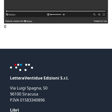
0
LetteraVentidue Edizioni S.r.l.
Via Luigi Spagna, 50
96100 Siracusa
P.IVA 01583340896
Libri