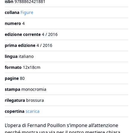
isbn
9788862421881
collana
Figure
numero
4
edizione corrente
4 / 2016
prima edizione
4 / 2016
lingua
italiano
formato
12x18cm
pagine
80
stampa
monocromia
rilegatura
brossura
copertina
scarica
L’opera di Fernand Pouillon s’impone all’attenzione
perché mostra una via per il nostro mestiere chiara