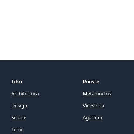
Libri
Riviste
Architettura
Metamorfosi
Design
Viceversa
Scuole
Agathón
Temi