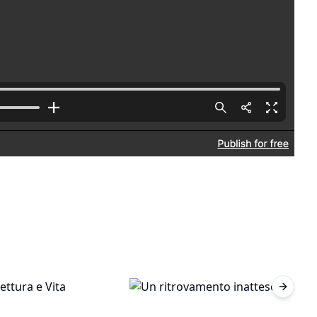
Next sl