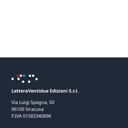
LetteraVentidue Edizioni S.r.l.
Via Luigi Spagna, 50
96100 Siracusa
P.IVA 01583340896