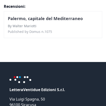
Recensioni:
Palermo, capitale del Mediterraneo
By
Walter Mariotti
Published by
Domus n.1075
LetteraVentidue Edizioni S.r.l.
Via Luigi Spagna, 50
96100 Siracusa