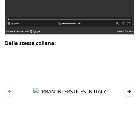
Dalla stessa collana:
Previous slide
Next 