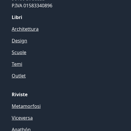
P.IVA 01583340896
Libri
Architettura
Design
Scuole
Temi
Outlet
Riviste
Metamorfosi
Viceversa
Agathón