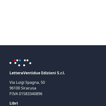
LetteraVentidue Edizioni S.r.l.
Via Luigi Spagna, 50
96100 Siracusa
P.IVA 01583340896
Libri