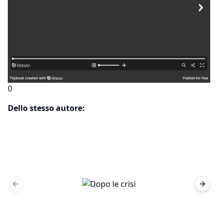
0
Dello stesso autore:
Previous slide
Next 