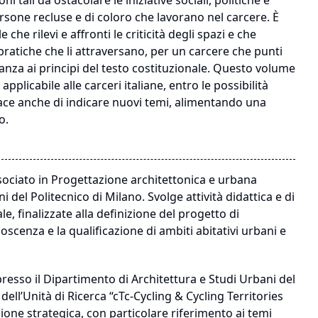
ni tali da ostacolare le iniziative sociali, politiche e
ersone recluse e di coloro che lavorano nel carcere. È
e rilevi e affronti le criticità degli spazi e che
ratiche che li attraversano, per un carcere che punti
anza ai principi del testo costituzionale. Questo volume
plicabile alle carceri italiane, entro le possibilità
e anche di indicare nuovi temi, alimentando una
o.
ssociato in Progettazione architettonica e urbana
 del Politecnico di Milano. Svolge attività didattica e di
e, finalizzate alla definizione del progetto di
cenza e la qualificazione di ambiti abitativi urbani e
 presso il Dipartimento di Architettura e Studi Urbani del
ell’Unità di Ricerca “cTc-Cycling & Cycling Territories
one strategica, con particolare riferimento ai temi