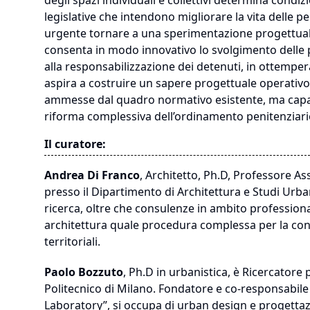
degli spazi individuali e collettivi determina condizio
legislative che intendono migliorare la vita delle p
urgente tornare a una sperimentazione progettuale ch
consenta in modo innovativo lo svolgimento delle p
alla responsabilizzazione dei detenuti, in ottemper
aspira a costruire un sapere progettuale operativo ap
ammesse dal quadro normativo esistente, ma capac
riforma complessiva dell’ordinamento penitenziari
Il curatore:
Andrea Di Franco
, Architetto, Ph.D, Professore A
presso il Dipartimento di Architettura e Studi Urbani
ricerca, oltre che consulenze in ambito professional
architettura quale procedura complessa per la conos
territoriali.
Paolo Bozzuto
, Ph.D in urbanistica, è Ricercatore
Politecnico di Milano. Fondatore e co-responsabile d
Laboratory”, si occupa di urban design e progettazi