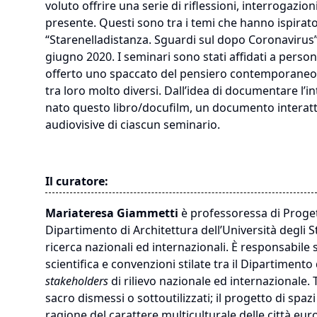
voluto offrire una serie di riflessioni, interrogazion
presente. Questi sono tra i temi che hanno ispirato 
“Starenelladistanza. Sguardi sul dopo Coronavirus”
giugno 2020. I seminari sono stati affidati a persona
offerto uno spaccato del pensiero contemporaneo s
tra loro molto diversi. Dall’idea di documentare l’i
nato questo libro/docufilm, un documento interattivo
audiovisive di ciascun seminario.
Il curatore:
Mariateresa Giammetti
è professoressa di Proget
Dipartimento di Architettura dell’Università degli 
ricerca nazionali ed internazionali. È responsabile s
scientifica e convenzioni stilate tra il Dipartiment
stakeholders
di rilievo nazionale ed internazionale. Tr
sacro dismessi o sottoutilizzati; il progetto di spazi
ragione del carattere multiculturale delle città eur