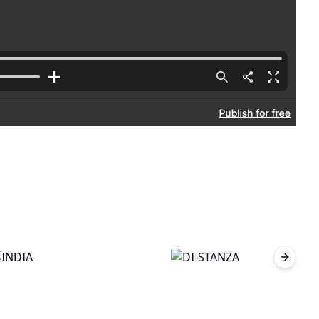
Next sl