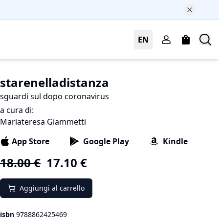
EN
starenelladistanza
sguardi sul dopo coronavirus
a cura di:
Mariateresa Giammetti
App Store
Google Play
Kindle
18.00
€
17.10
€
Aggiungi al carrello
isbn
9788862425469