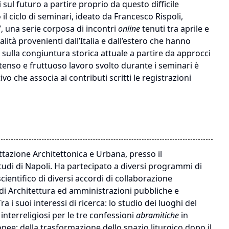
i sul futuro a partire proprio da questo difficile
il ciclo di seminari, ideato da Francesco Rispoli,
, una serie corposa di incontri
online
tenuti tra aprile e
lità provenienti dall’Italia e dall’estero che hanno
ulla congiuntura storica attuale a partire da approcci
ntenso e fruttuoso lavoro svolto durante i seminari è
 che associa ai contributi scritti le registrazioni
tazione Architettonica e Urbana, presso il
Studi di Napoli. Ha partecipato a diversi programmi di
cientifico di diversi accordi di collaborazione
o di Architettura ed amministrazioni pubbliche e
a i suoi interessi di ricerca: lo studio dei luoghi del
 interreligiosi per le tre confessioni
abramitiche
in
opee; della trasformazione dello spazio liturgico dopo il