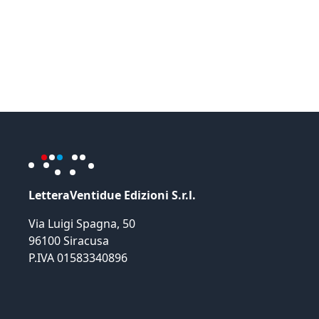
LetteraVentidue Edizioni S.r.l.
Via Luigi Spagna, 50
96100 Siracusa
P.IVA 01583340896