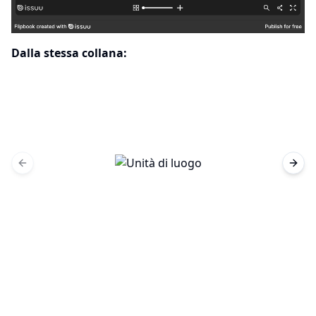
Dalla stessa collana:
Previous slide
Next 