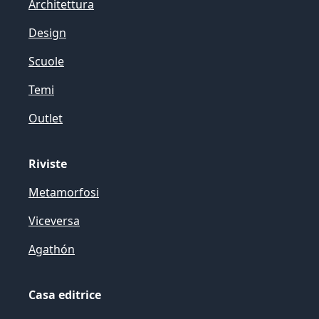
Architettura
Design
Scuole
Temi
Outlet
Riviste
Metamorfosi
Viceversa
Agathón
Casa editrice