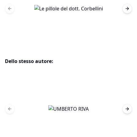
Previous slide
Next 
Dello stesso autore:
Previous slide
Next 