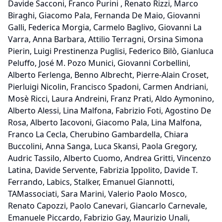
Davide Sacconi, Franco Purini , Renato Rizzi, Marco
Biraghi, Giacomo Pala, Fernanda De Maio, Giovanni
Galli, Federica Morgia, Carmelo Baglivo, Giovanni La
Varra, Anna Barbara, Attilio Terragni, Orsina Simona
Pierin, Luigi Prestinenza Puglisi, Federico Bilò, Gianluca
Peluffo, José M. Pozo Munici, Giovanni Corbellini,
Alberto Ferlenga, Benno Albrecht, Pierre-Alain Croset,
Pierluigi Nicolin, Francisco Spadoni, Carmen Andriani,
Mosè Ricci, Laura Andreini, Franz Prati, Aldo Aymonino,
Alberto Alessi, Lina Malfona, Fabrizio Foti, Agostino De
Rosa, Alberto Iacovoni, Giacomo Pala, Lina Malfona,
Franco La Cecla, Cherubino Gambardella, Chiara
Buccolini, Anna Sanga, Luca Skansi, Paola Gregory,
Audric Tassilo, Alberto Cuomo, Andrea Gritti, Vincenzo
Latina, Davide Servente, Fabrizia Ippolito, Davide T.
Ferrando, Labics, Stalker, Emanuel Giannotti,
TAMassociati, Sara Marini, Valerio Paolo Mosco,
Renato Capozzi, Paolo Canevari, Giancarlo Carnevale,
Emanuele Piccardo, Fabrizio Gay, Maurizio Unali,