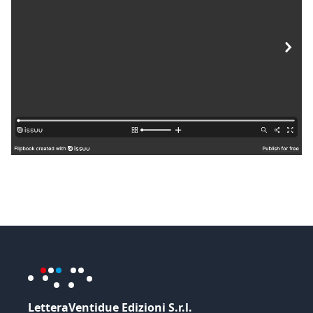
LetteraVentidue Edizioni S.r.l.