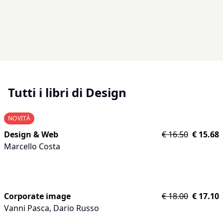
Tutti i libri di Design
NOVITÀ
Design & Web
€
16.50
€
15.68
Marcello Costa
Corporate image
€
18.00
€
17.10
Vanni Pasca
,
Dario Russo