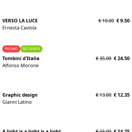
VERSO LA LUCE
€
10.00
€
9.50
Ernesta Caviola
PROMO
RISTAMPA
Tombini d'Italia
€
35.00
€
24.50
Alfonso Morone
Graphic design
€
13.00
€
12.35
Gianni Latino
A light is a light is a light
€
15.00
€
14.25