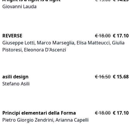
Giovanni Lauda
REVERSE
€
18.00
€
17.10
Giuseppe Lotti
,
Marco Marseglia
,
Elisa Matteucci
,
Giulia
Pistoresi
,
Eleonora D'Ascenzi
asili design
€
16.50
€
15.68
Stefano Asili
Principi elementari della Forma
€
18.00
€
17.10
Pietro Giorgio Zendrini
,
Arianna Capelli