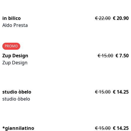
in bilico
€
22.00
€
20.90
Aldo Presta
PROMO
Zup Design
€
15.00
€
7.50
Zup Design
studio òbelo
€
15.00
€
14.25
studio òbelo
*giannilatino
€
15.00
€
14.25