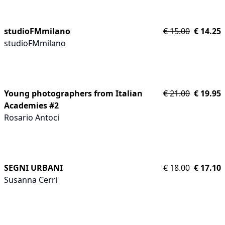
studioFMmilano
€
15.00
€
14.25
studioFMmilano
Young photographers from Italian
€
21.00
€
19.95
Academies #2
Rosario Antoci
SEGNI URBANI
€
18.00
€
17.10
Susanna Cerri
PROMO